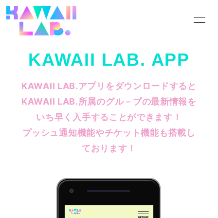
HOME
INFORMATION
KAWAII LAB. APP
SCHEDULE
PROFILE
KAWAII LAB.アプリをダウンロードすると
VIDEO
DISCOGRAPHY
KAWAII LAB.所属のグル－プの最新情報を
GOODS
CONTACT
いち早く入手することができます！
プッシュ通知機能やチケット機能も搭載し
BLOG
MOVIE
ております！
PHOTO
Q&A