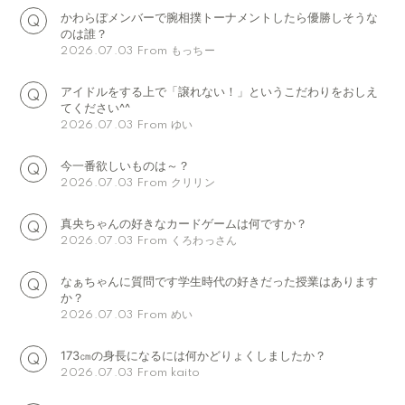
会員登録
ログイン
かわらぼメンバーで腕相撲トーナメントしたら優勝しそうな
のは誰？
From もっちー
2026.07.03
アイドルをする上で「譲れない！」というこだわりをおしえ
てください^^
From ゆい
2026.07.03
今一番欲しいものは～？
From クリリン
2026.07.03
真央ちゃんの好きなカードゲームは何ですか？
From くろわっさん
2026.07.03
なぁちゃんに質問です学生時代の好きだった授業はあります
か？
From めい
2026.07.03
173㎝の身長になるには何かどりょくしましたか？
From kaito
2026.07.03